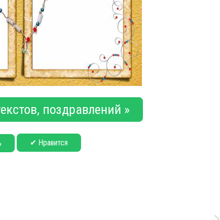
екстов, поздравлений »
✔ Нравится
ь