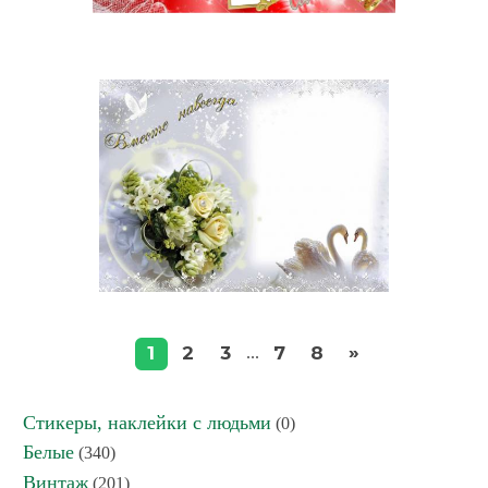
»
1
2
3
7
8
...
Стикеры, наклейки с людьми
(0)
Белые
(340)
Винтаж
(201)