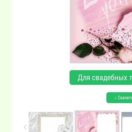
Для свадебных т
↓ Скачат