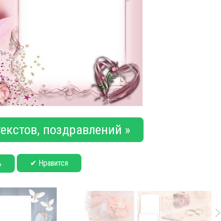
екстов, поздравлений »
✔ Нравится
ь