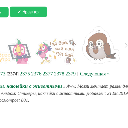
✔ Нравится
ь
373
2375
2376
2377
2378
2379
Следующая »
[
2374
]
|
ы, наклейки с животными
» Aww. Моззи мечтает рамки дл
. Альбом: Стикеры, наклейки с животными. Добавлен: 21.08.2019
смотров: 801.