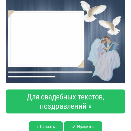
Для свадебных текстов,
поздравлений »
↓ Скачать
✔ Нравится