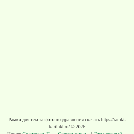
Рамки для текста фото поздравления скачать https://ramki-
kartinki.ru/ © 2026
Новое:
Спецатака. П...
|
Совсем мне п...
|
Это шоковый ...