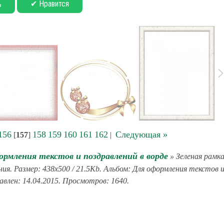
✔ Нравится
ь
156
158
159
160
161
162
Следующая »
[
157
]
|
ормления текстов и поздравлений в ворде
» Зеленая рамк
ия. Размер: 438x500 / 21.5Kb. Альбом: Для оформления текстов 
авлен: 14.04.2015. Просмотров: 1640.