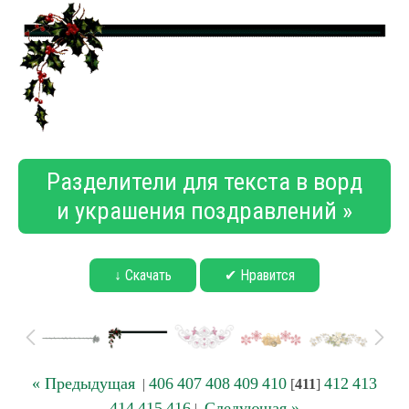
Разделители для текста в ворд
и украшения поздравлений »
↓ Скачать
✔ Нравится
« Предыдущая
406
407
408
409
410
412
413
|
[
411
]
414
415
416
Следующая »
|