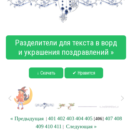
Разделители для текста в ворд
и украшения поздравлений »
↓ Скачать
✔ Нравится
« Предыдущая
401
402
403
404
405
407
408
|
[
406
]
409
410
411
Следующая »
|