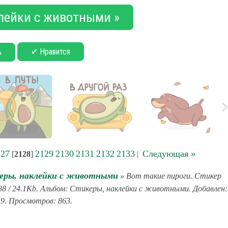
лейки с животными »
✔ Нравится
ь
127
2129
2130
2131
2132
2133
Следующая »
[
2128
]
|
еры, наклейки с животными
» Вот такие пироги. Стикер
88 / 24.1Kb. Альбом: Стикеры, наклейки с животными. Добавлен:
19. Просмотров: 863.