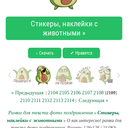
Стикеры, наклейки с
животными »
↓ Скачать
✔ Нравится
« Предыдущая
2104
2105
2106
2107
2108
|
[
2109
]
2110
2111
2112
2113
2114
Следующая »
|
Рамки для текста фото поздравления
Стикеры,
»
наклейки с животными
» О как интересно! рамки для
текста фото поздравления. Размер: 128x128 / 23.0Kb.