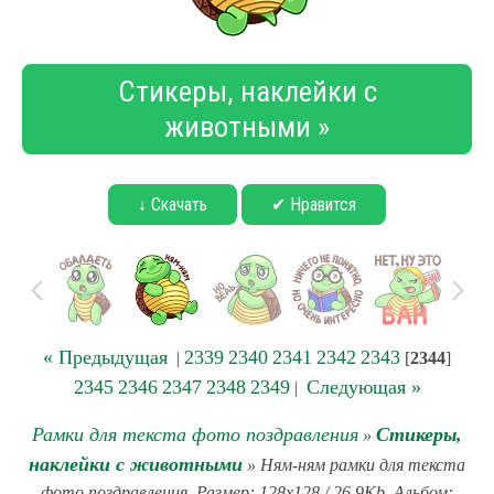
Стикеры, наклейки с
животными »
↓ Скачать
✔ Нравится
« Предыдущая
2339
2340
2341
2342
2343
|
[
2344
]
2345
2346
2347
2348
2349
Следующая »
|
Рамки для текста фото поздравления
Стикеры,
»
наклейки с животными
» Ням-ням рамки для текста
фото поздравления. Размер: 128x128 / 26.9Kb. Альбом: