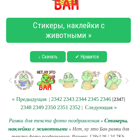
Стикеры, наклейки с
животными »
↓ Скачать
✔ Нравится
« Предыдущая
2342
2343
2344
2345
2346
|
[
2347
]
2348
2349
2350
2351
2352
Следующая »
|
Рамки для текста фото поздравления
Стикеры,
»
наклейки с животными
» Нет, ну это Бан рамки для
текста фото поздравления. Размер: 128x128 / 24.7Kb.