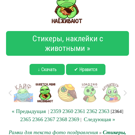
Стикеры, наклейки с
животными »
↓ Скачать
✔ Нравится
« Предыдущая
2359
2360
2361
2362
2363
|
[
2364
]
2365
2366
2367
2368
2369
Следующая »
|
Рамки для текста фото поздравления
Стикеры,
»