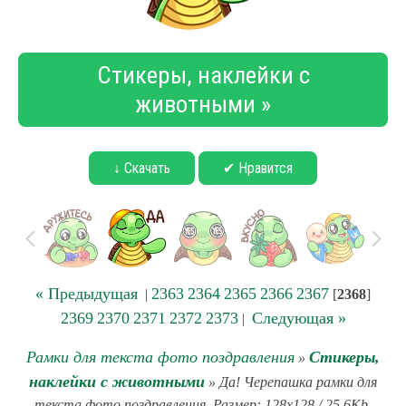
Стикеры, наклейки с
животными »
↓ Скачать
✔ Нравится
« Предыдущая
2363
2364
2365
2366
2367
|
[
2368
]
2369
2370
2371
2372
2373
Следующая »
|
Рамки для текста фото поздравления
Стикеры,
»
наклейки с животными
» Да! Черепашка рамки для
текста фото поздравления. Размер: 128x128 / 25.6Kb.