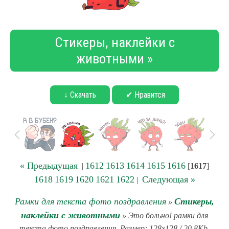
Стикеры, наклейки с
животными »
↓ Скачать
✔ Нравится
« Предыдущая
1612
1613
1614
1615
1616
|
[
1617
]
1618
1619
1620
1621
1622
Следующая »
|
Рамки для текста фото поздравления
Стикеры,
»
наклейки с животными
» Это больно! рамки для
текста фото поздравления. Размер: 128x128 / 20.8Kb.