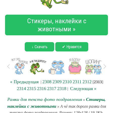
Стикеры, наклейки с
животными »
↓ Скачать
✔ Нравится
« Предыдущая
2308
2309
2310
2311
2312
|
[
2313
]
2314
2315
2316
2317
2318
Следующая »
|
Рамки для текста фото поздравления
Стикеры,
»
наклейки с животными
» А чё так дорого рамки для
текста фото поздравления. Размер: 128x128 / 19.3Kb.