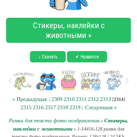
Стикеры, наклейки с
животными »
↓ Скачать
✔ Нравится
« Предыдущая
2309
2310
2311
2312
2313
|
[
2314
]
2315
2316
2317
2318
2319
Следующая »
|
Рамки для текста фото поздравления
Стикеры,
»
наклейки с животными
» 1-14416-128 рамки для
текста фото поздравления. Размер: 128x128 / 24.5Kb.