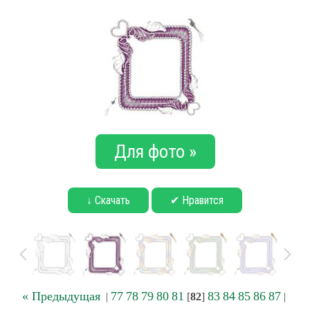
Для фото »
↓ Скачать
✔ Нравится
« Предыдущая
77
78
79
80
81
83
84
85
86
87
|
[
82
]
|