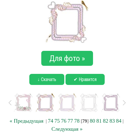
Для фото »
↓ Скачать
✔ Нравится
« Предыдущая
74
75
76
77
78
80
81
82
83
84
|
[
79
]
|
Следующая »