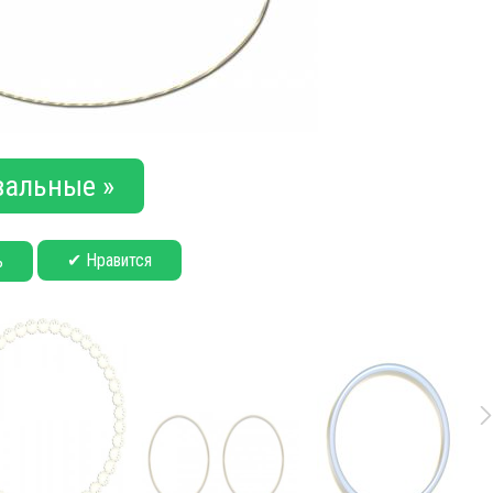
альные »
✔ Нравится
ь