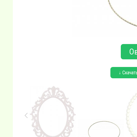
Ов
↓ Скачат