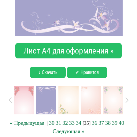
Лист А4 для оформления »
↓ Скачать
✔ Нравится
« Предыдущая
30
31
32
33
34
36
37
38
39
40
|
[
35
]
|
Следующая »