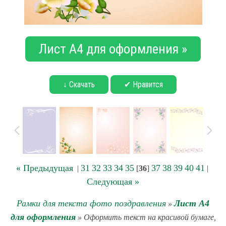
Лист А4 для оформления »
↓ Скачать
✔ Нравится
« Предыдущая
31
32
33
34
35
37
38
39
40
41
|
[
36
]
|
Следующая »
Рамки для текста фото поздравления
Лист А4
»
для оформления
» Оформить текст на красивой бумаге,