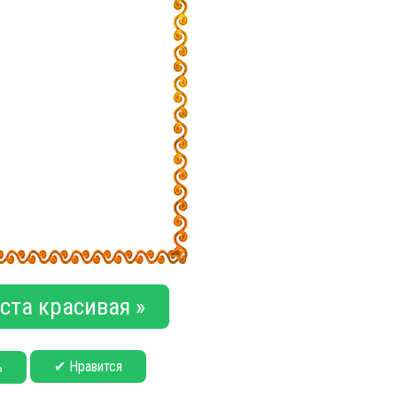
ста красивая »
✔ Нравится
ь