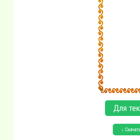
Для тек
↓ Скачат