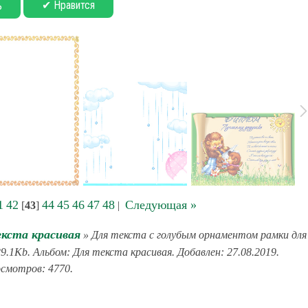
✔ Нравится
ь
1
42
44
45
46
47
48
Следующая »
[
43
]
|
кста красивая
» Для текста с голубым орнаментом рамки для
9.1Kb. Альбом: Для текста красивая. Добавлен: 27.08.2019.
смотров: 4770.