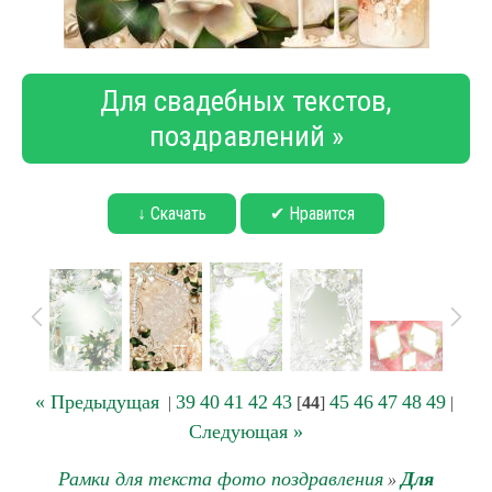
Для свадебных текстов,
поздравлений »
↓ Скачать
✔ Нравится
« Предыдущая
39
40
41
42
43
45
46
47
48
49
|
[
44
]
|
Следующая »
Рамки для текста фото поздравления
Для
»