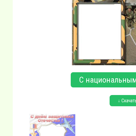
С национальным
↓ Скачат