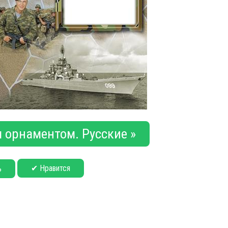
 орнаментом. Русские »
✔ Нравится
ь