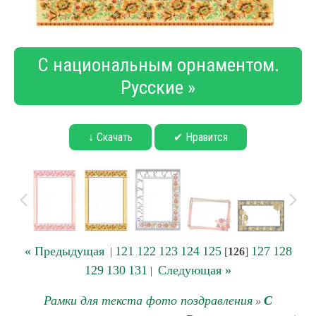
С национальным орнаментом.
Русские »
↓ Скачать
✔ Нравится
« Предыдущая
121
122
123
124
125
127
128
|
[
126
]
129
130
131
Следующая »
|
Рамки для текста фото поздравления
С
»