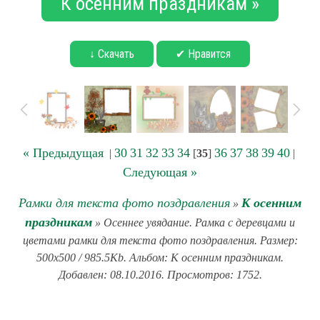
К осенним праздникам »
↓ Скачать
✔ Нравится
« Предыдущая
30
31
32
33
34
36
37
38
39
40
|
[
35
]
|
Следующая »
Рамки для текста фото поздравления
К осенним
»
праздникам
» Осеннее увядание. Рамка с деревцами и
цветами рамки для текста фото поздравления. Размер:
500x500 / 985.5Kb. Альбом: К осенним праздникам.
Добавлен: 08.10.2016. Просмотров: 1752.