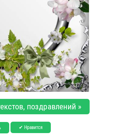
екстов, поздравлений »
✔ Нравится
ь