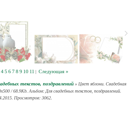
4
5
6
7
8
9
10
11
Следующая »
|
вадебных текстов, поздравлений
» Цвет яблони. Свадебная
x500 / 68.9Kb. Альбом: Для свадебных текстов, поздравлений.
4.2015. Просмотров: 3062.