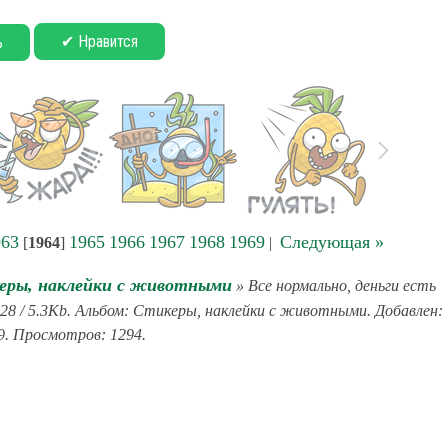
✔ Нравится
ь
963
1965
1966
1967
1968
1969
Следующая »
[
1964
]
|
еры, наклейки с животными
» Все нормально, деньги есть
28 / 5.3Kb. Альбом: Стикеры, наклейки с животными. Добавлен:
9. Просмотров: 1294.