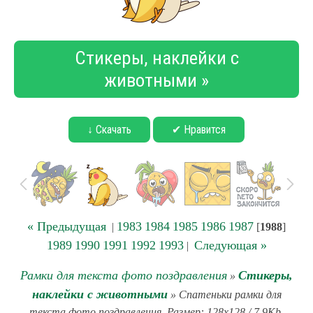
Стикеры, наклейки с
животными »
↓ Скачать
✔ Нравится
« Предыдущая
1983
1984
1985
1986
1987
|
[
1988
]
1989
1990
1991
1992
1993
Следующая »
|
Рамки для текста фото поздравления
Стикеры,
»
наклейки с животными
» Спатеньки рамки для
текста фото поздравления. Размер: 128x128 / 7.9Kb.