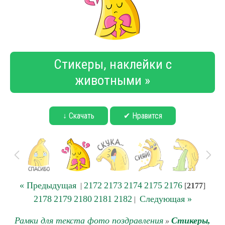
Стикеры, наклейки с
животными »
↓ Скачать
✔ Нравится
« Предыдущая
2172
2173
2174
2175
2176
|
[
2177
]
2178
2179
2180
2181
2182
Следующая »
|
Рамки для текста фото поздравления
Стикеры,
»