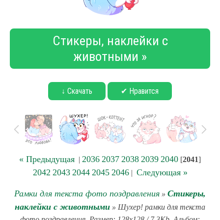
Стикеры, наклейки с
животными »
↓ Скачать
✔ Нравится
« Предыдущая
2036
2037
2038
2039
2040
|
[
2041
]
2042
2043
2044
2045
2046
Следующая »
|
Рамки для текста фото поздравления
Стикеры,
»
наклейки с животными
» Шухер! рамки для текста
фото поздравления. Размер: 128x128 / 7.3Kb. Альбом: