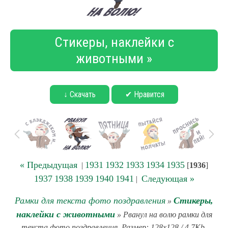
Стикеры, наклейки с
животными »
↓ Скачать
✔ Нравится
« Предыдущая
1931
1932
1933
1934
1935
|
[
1936
]
1937
1938
1939
1940
1941
Следующая »
|
Рамки для текста фото поздравления
Стикеры,
»
наклейки с животными
» Рванул на волю рамки для
текста фото поздравления. Размер: 128x128 / 4.7Kb.