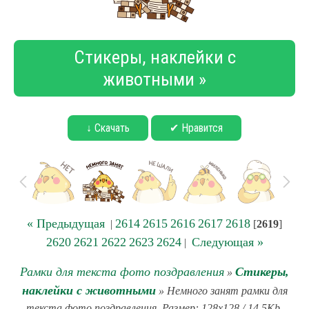
Стикеры, наклейки с
животными »
↓ Скачать
✔ Нравится
« Предыдущая
2614
2615
2616
2617
2618
|
[
2619
]
2620
2621
2622
2623
2624
Следующая »
|
Рамки для текста фото поздравления
Стикеры,
»
наклейки с животными
» Немного занят рамки для
текста фото поздравления. Размер: 128x128 / 14.5Kb.