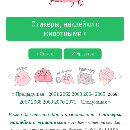
Стикеры, наклейки с
животными »
↓ Скачать
✔ Нравится
« Предыдущая
2061
2062
2063
2064
2065
|
[
2066
]
2067
2068
2069
2070
2071
Следующая »
|
Рамки для текста фото поздравления
Стикеры,
»
наклейки с животными
» Недовольство рамки для
текста фото поздравления. Размер: 128x128 / 19.4Kb.