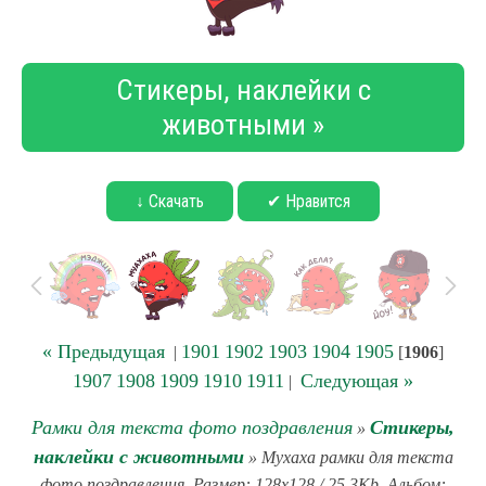
Стикеры, наклейки с
животными »
↓ Скачать
✔ Нравится
« Предыдущая
1901
1902
1903
1904
1905
|
[
1906
]
1907
1908
1909
1910
1911
Следующая »
|
Рамки для текста фото поздравления
Стикеры,
»
наклейки с животными
» Мухаха рамки для текста
фото поздравления. Размер: 128x128 / 25.3Kb. Альбом: