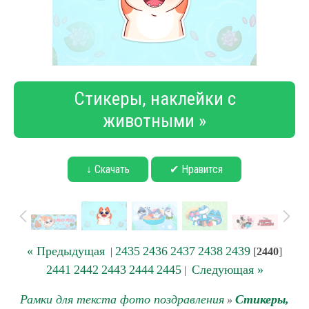
Стикеры, наклейки с
животными »
↓ Скачать
✔ Нравится
« Предыдущая
2435
2436
2437
2438
2439
|
[
2440
]
2441
2442
2443
2444
2445
Следующая »
|
Рамки для текста фото поздравления
Стикеры,
»