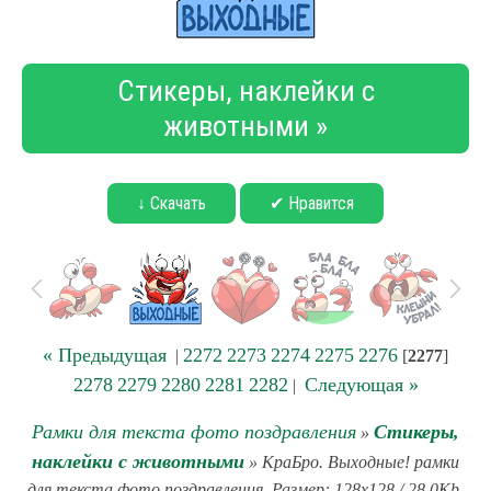
Стикеры, наклейки с
животными »
↓ Скачать
✔ Нравится
« Предыдущая
2272
2273
2274
2275
2276
|
[
2277
]
2278
2279
2280
2281
2282
Следующая »
|
Рамки для текста фото поздравления
Стикеры,
»
наклейки с животными
» КраБро. Выходные! рамки
для текста фото поздравления. Размер: 128x128 / 28.0Kb.