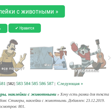
лейки с животными »
✔ Нравится
ь
581
583
584
585
586
587
Следующая »
[
582
]
|
ры, наклейки с животными
» Хочу есть рамки для текста
ьбом: Стикеры, наклейки с животными. Добавлен: 23.12.2019.
смотров: 801.