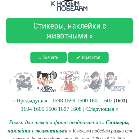
Стикеры, наклейки с
животными »
↓ Скачать
✔ Нравится
« Предыдущая
1598
1599
1600
1601
1602
|
[
1603
]
1604
1605
1606
1607
1608
Следующая »
|
Рамки для текста фото поздравления
Стикеры,
»
наклейки с животными
» К новым победам рамки для
текста фото поздравления. Размер: 128x128 / 5.4Kb.