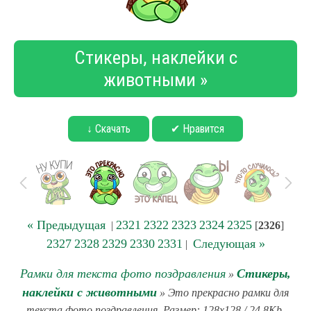
Стикеры, наклейки с
животными »
↓ Скачать
✔ Нравится
« Предыдущая
2321
2322
2323
2324
2325
|
[
2326
]
2327
2328
2329
2330
2331
Следующая »
|
Рамки для текста фото поздравления
Стикеры,
»
наклейки с животными
» Это прекрасно рамки для
текста фото поздравления. Размер: 128x128 / 24.8Kb.