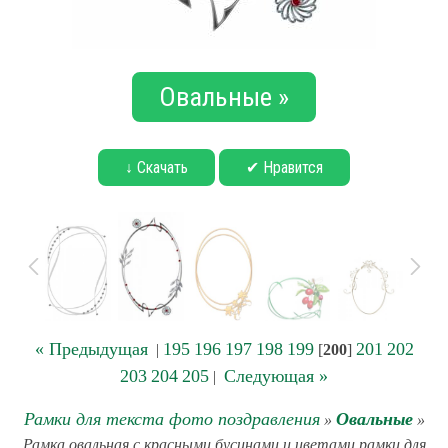
Овальные »
↓ Скачать
✔ Нравится
« Предыдущая
195
196
197
198
199
201
202
|
[
200
]
203
204
205
Следующая »
|
Рамки для текста фото поздравления
Овальные
»
»
Рамка овальная с красными бусинами и цветами рамки для