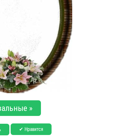
альные »
✔ Нравится
ь