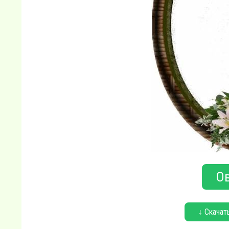
Ов
↓ Скачат