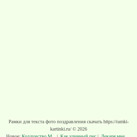
Рамки для текста фото поздравления скачать https://ramki-
kartinki.ru/ © 2026
Новое:
Колдунство.М...
|
Как уличный пес
|
Лекаря мне. ...