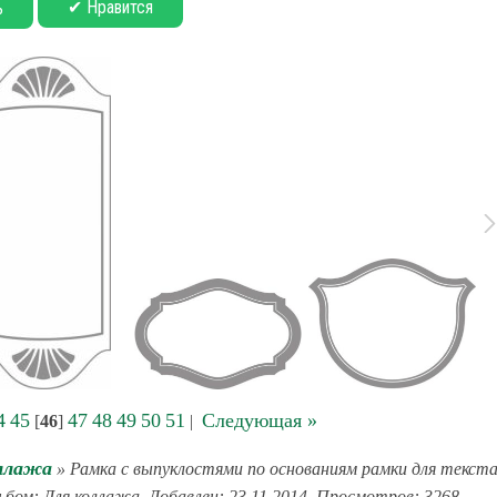
✔ Нравится
ь
4
45
47
48
49
50
51
Следующая »
[
46
]
|
ллажа
» Рамка с выпуклостями по основаниям рамки для текст
ьбом: Для коллажа. Добавлен: 23.11.2014. Просмотров: 3268.