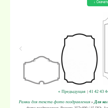
↓ Скачат
« Предыдущая
41
42
43
4
|
Рамки для текста фото поздравления
Для ко
»
фото поздравления. Размер: 357x499 / 15.5Kb. Ал