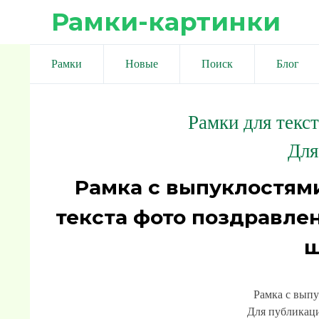
Рамки-картинки
Рамки
Новые
Поиск
Блог
Рамки для текс
Для
Рамка с выпуклостям
текста фото поздравле
ш
Рамка с вып
Для публикаци