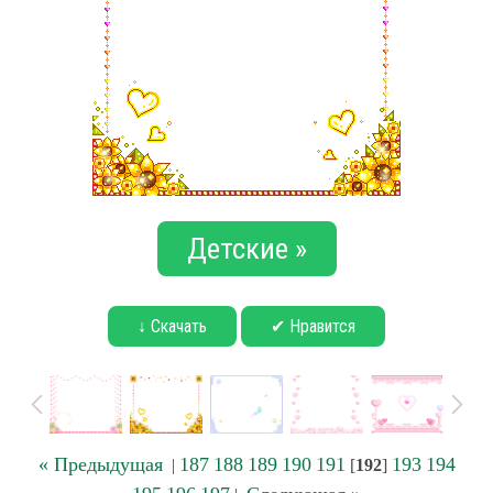
Детские »
↓ Скачать
✔ Нравится
« Предыдущая
187
188
189
190
191
193
194
|
[
192
]