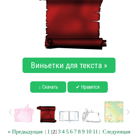
Виньетки для текста »
↓ Скачать
✔ Нравится
« Предыдущая
1
3
4
5
6
7
8
9
10
11
Следующая
|
[
2
]
|