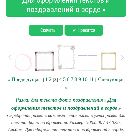
Для оформления текстов и
поздравлений в ворде »
↓ Скачать
✔ Нравится
« Предыдущая
1
2
4
5
6
7
8
9
10
11
Следующая
|
[
3
]
|
»
Рамки для текста фото поздравления
Для
»
оформления текстов и поздравлений в ворде
»
Серебряная рамка с камнями-сердечками в углах рамки для
текста фото поздравления. Размер: 500x500 / 37.0Kb.
Альбом: Для оформления текстов и поздравлений в ворде.